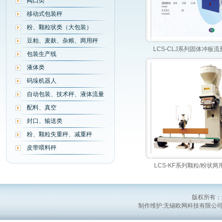
阀口类
移动式包装秤
粉、颗粒状类（大包装）
豆粕、麦麸、杂粮、两用秤
LCS-CLJ系列固体冲板流量..
包装生产线
液体类
码垛机器人
自动包装、技术秤、液体流量
配料、真空
封口、输送类
粉、颗粒失重秤、减重秤
皮带喂料秤
LCS-KF系列颗粒/粉状两用...
版权所有：
制作维护:无锡欧网科技有限公