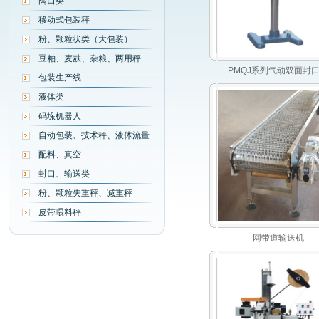
阀口类
移动式包装秤
粉、颗粒状类（大包装）
豆粕、麦麸、杂粮、两用秤
PMQJ系列气动双面封
包装生产线
液体类
码垛机器人
自动包装、技术秤、液体流量
配料、真空
封口、输送类
粉、颗粒失重秤、减重秤
皮带喂料秤
网带道输送机